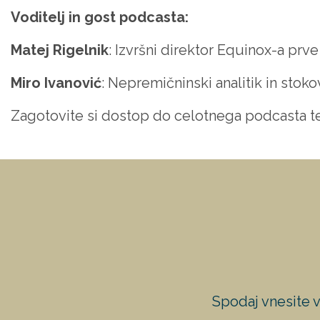
Voditelj in gost podcasta:
Matej Rigelnik
: Izvršni direktor Equinox-a prv
Miro Ivanović
: Nepremičninski analitik in stok
Zagotovite si dostop do celotnega podcasta t
Spodaj vnesite v