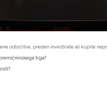
šljene odločitve, preden investirate ali kupite ne
epremičninskega trga?
osti?