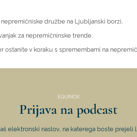
e nepremičniske družbe na Ljubljanski borzi.
ovanjak za nepremičninske trende.
er ostanite v koraku s spremembami na nepremi
EQUINOX
Prijava na podcast
aš elektronski naslov, na katerega boste prejeli 