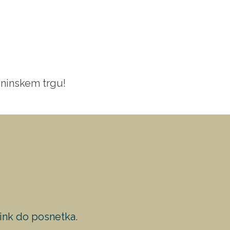
čninskem trgu!
link do posnetka.