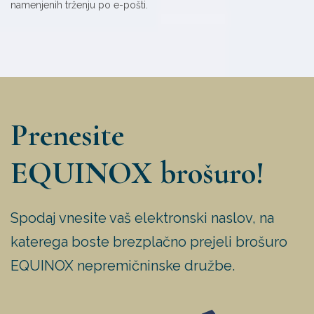
namenjenih trženju po e-pošti.
Prenesite
EQUINOX brošuro!
Spodaj vnesite vaš elektronski naslov, na
katerega boste brezplačno prejeli brošuro
EQUINOX nepremičninske družbe.