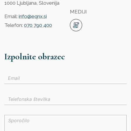
1000 Ljubljana, Slovenija
MEDIJI
Email:
info@eqnx.si
Telefon:
070 790 400
Izpolnite obrazec