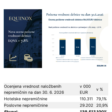
Ocenjena vrednost naložbenih
v 000
v %
nepremičnin na dan 30. 6. 2026
EUR
Hotelske nepremičnine
110.311
79,1%
Poslovne nepremičnine
29.202
20,9%
Skupaj
:
139.513
100%