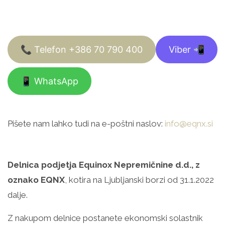
📞 Telefon +386 70 790 400
Viber 📲
📱 WhatsApp
Pišete nam lahko tudi na e-poštni naslov:
info@eqnx.si
Delnica podjetja Equinox Nepremičnine d.d., z
oznako EQNX
, kotira na Ljubljanski borzi od 31.1.2022
dalje.
Z nakupom delnice postanete ekonomski solastnik