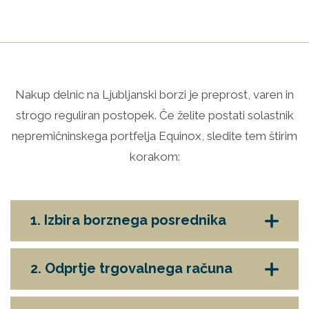
Nakup delnic na Ljubljanski borzi je preprost, varen in
strogo reguliran postopek. Če želite postati solastnik
nepremičninskega portfelja Equinox, sledite tem štirim
korakom:
1. Izbira borznega posrednika
2. Odprtje trgovalnega računa