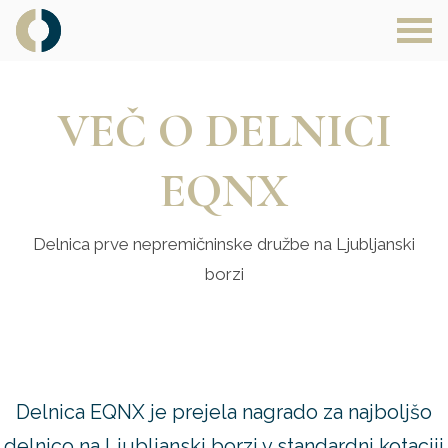
Main Navigation
VEČ O DELNICI
EQNX
Delnica prve nepremičninske družbe na Ljubljanski
borzi
Delnica EQNX je prejela nagrado za najboljšo
delnico na Ljubljanski borzi v standardni kotaciji