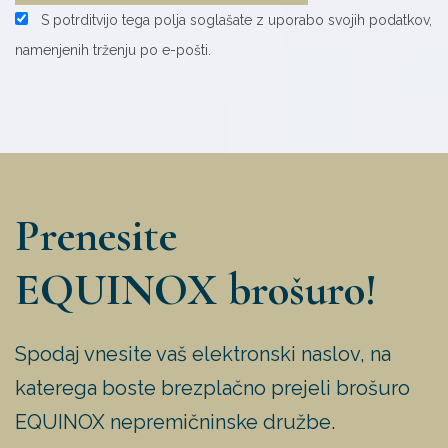
S potrditvijo tega polja soglašate z uporabo svojih podatkov,
namenjenih trženju po e-pošti.
Prenesite
EQUINOX brošuro!
Spodaj vnesite vaš elektronski naslov, na
katerega boste brezplačno prejeli brošuro
EQUINOX nepremičninske družbe.