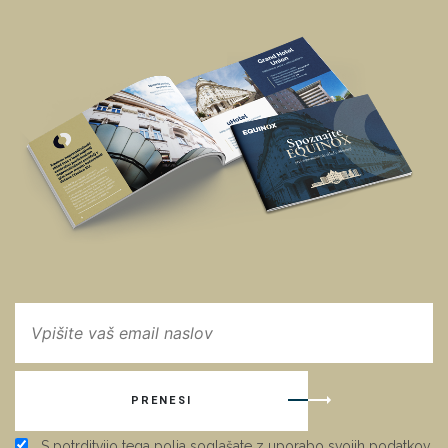
PRENESI
S potrditvijo tega polja soglašate z uporabo svojih podatkov,