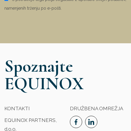
namenjenih trženju po e-pošti.
Spoznajte
EQUINOX
KONTAKTI
DRUŽBENA OMREŽJA
EQUINOX PARTNERS,
d.o.o.