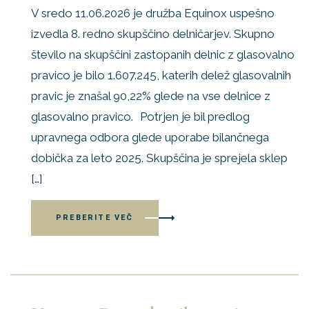
V sredo 11.06.2026 je družba Equinox uspešno
izvedla 8. redno skupščino delničarjev. Skupno
število na skupščini zastopanih delnic z glasovalno
pravico je bilo 1.607.245, katerih delež glasovalnih
pravic je znašal 90,22% glede na vse delnice z
glasovalno pravico. Potrjen je bil predlog
upravnega odbora glede uporabe bilančnega
dobička za leto 2025. Skupščina je sprejela sklep
[…]
PREBERITE VEČ