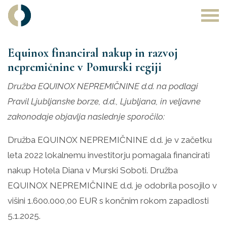
Main Navigation
Equinox financiral nakup in razvoj
nepremičnine v Pomurski regiji
Družba EQUINOX NEPREMIČNINE d.d. na podlagi
Pravil Ljubljanske borze, d.d., Ljubljana, in veljavne
zakonodaje objavlja naslednje sporočilo:
Družba EQUINOX NEPREMIČNINE d.d. je v začetku
leta 2022 lokalnemu investitorju pomagala financirati
nakup Hotela Diana v Murski Soboti. Družba
EQUINOX NEPREMIČNINE d.d. je odobrila posojilo v
višini 1.600.000,00 EUR s končnim rokom zapadlosti
5.1.2025.